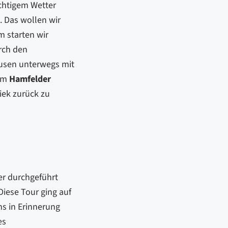
ächtigem Wetter
. Das wollen wir
m starten wir
rch den
ausen unterwegs mit
 im
Hamfelder
iek zurück zu
r durchgeführt
iese Tour ging auf
s in Erinnerung
es