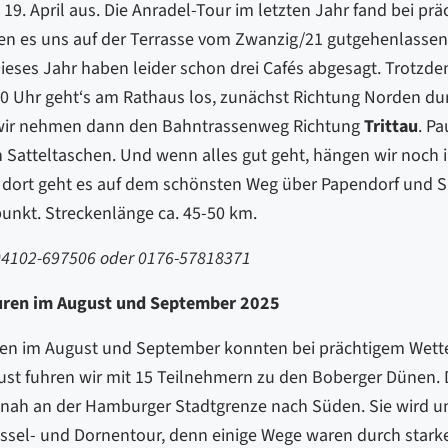
19. April aus. Die Anradel-Tour im letzten Jahr fand bei pr
ten es uns auf der Terrasse vom Zwanzig/21 gutgehenlassen
ieses Jahr haben leider schon drei Cafés abgesagt. Trotzde
10 Uhr geht‘s am Rathaus los, zunächst Richtung Norden du
wir nehmen dann den Bahntrassenweg Richtung
Trittau
. P
 Satteltaschen. Und wenn alles gut geht, hängen wir noch
 dort geht es auf dem schönsten Weg über Papendorf und S
nkt. Streckenlänge ca. 45-50 km.
 04102-697506 oder 0176-57818371
uren im August und September 2025
en im August und September konnten bei prächtigem Wette
st fuhren wir mit 15 Teilnehmern zu den Boberger Dünen. D
ah an der Hamburger Stadtgrenze nach Süden. Sie wird un
ssel- und Dornentour, denn einige Wege waren durch stark